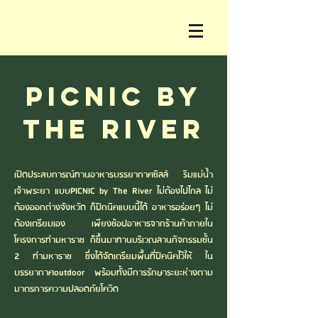
PICNIC by
The River
เปิดประสบการณ์ทานอาหารบรรยากาศชิลล์ ริมแม่น้ำ
เจ้าพระยา แบบPICNIC by The River ไม่ต้องไปไกล ไม่
ต้องออกต่างจังหวัด ก็ปิกนิคแบบนี้ได้ อาหารอร่อยๆ ไม่
ต้องเตรียมเอง เพียงช้อปอาหารจากร้านค้าภายใน
โครงการท่ามหาราช ก็ขึ้นมาทานบริเวณลานกิจกรรมชั้น
2 ท่ามหาราช ซึ่งได้จัดเตรียมพื้นที่ปิคนิคไว้ให้ ใน
บรรยากาศoutdoor พร้อมทั้งมีการรักษาระยะห่างตาม
มาตรการความปลอดภัยโควิด